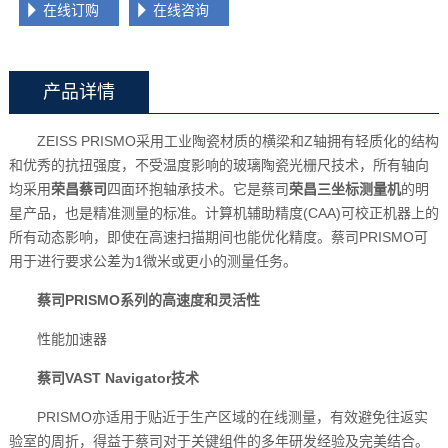
在线订购
在线咨询
产品详情
ZEISS PRISMO采用工业陶瓷材质的横梁和Z轴拥有轻质化的结构
和优秀的抗扭强度，不受温度影响的玻璃陶瓷光栅尺技术，所有轴向
均采用
荣昌蔡司
四面环抱轴承技术。它是蔡司
荣昌三坐标测量机
的明
星产品，也是精准测量的标准。计算机辅助精度(CAA)可校正机器上的
所有动态影响，即使在高速扫描期间也能优化精度。蔡司PRISMO可
用于进行要求公差为1微米或更小的测量任务。
蔡司PRISMO系列的高速度和灵活性
性能加速器
蔡司VAST Navigator技术
PRISMO亦适用于贴近于生产区域的在线测量，有效避免往返实
验室的周折，得益于蔡司对于关键组件的多年研发经验及完美结合。