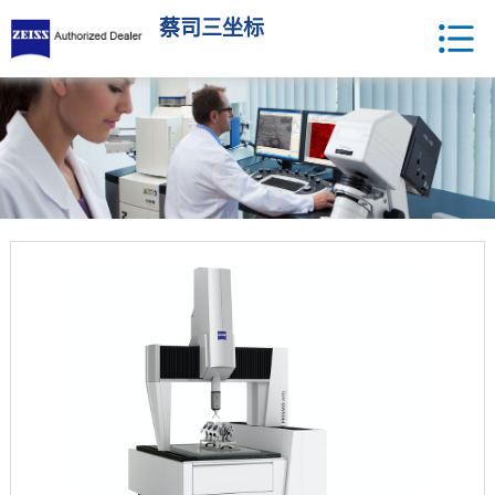
蔡司三坐标