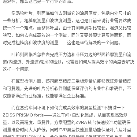
追溯性，那么这也是一个行业的难点。
像涡轮叶片，则面临如何去测量它的涂层厚度，包括内外尺寸的
一些分析，粗糙度测量和波纹度测量，这也是目前来说行业需要达成
统一的一个难点。而整体叶盘，由于其测量周期比较长，喉道又比较
狭窄，如何去完成高效的一个测量，同时又要兼顾计算喉道面积，同
时完成粗糙度和波纹度的测量——这也是亟待解决的一个问题。
叶轮则面临着怎样去完成压力边和非压力边的型面轮廓测量和流
道(内流道、外流道)轮廓的检测，也需要如何从提高效率的角度去解决
这样一个问题。
在翼型检测方面，蔡司超高精度三坐标测量机能够保证测量精度
和可复现，先进的叶片分析软件则能保证评价的专业性和准确性，不
仅能够满足行业标准，也能够满足企业标准。
而在恶劣车间环境下如何完成高效率的翼型检测?不妨试一下
ZEISS PRISMO fortis——通过车间+自动化集成，从而实现高效测
量，以及高精度、重复性。方案配置的ZVRA 转台快速校准功能确保
测量准备时间大大降低，同时ZVR翼型快速测量功能保证叶片及叶盘