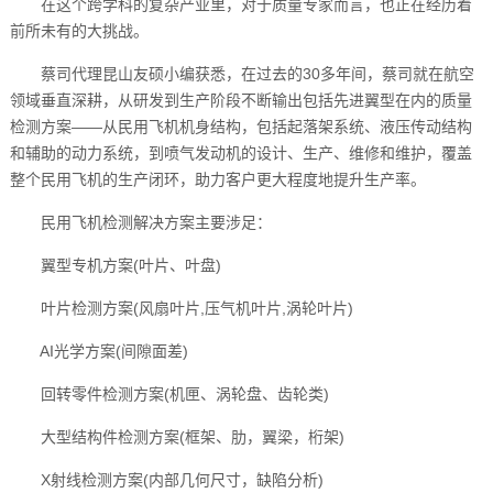
在这个跨学科的复杂产业里，对于质量专家而言，也正在经历着
前所未有的大挑战。
蔡司代理昆山友硕小编获悉，在过去的30多年间，蔡司就在航空
领域垂直深耕，从研发到生产阶段不断输出包括先进翼型在内的质量
检测方案——从民用飞机机身结构，包括起落架系统、液压传动结构
和辅助的动力系统，到喷气发动机的设计、生产、维修和维护，覆盖
整个民用飞机的生产闭环，助力客户更大程度地提升生产率。
民用飞机检测解决方案主要涉足：
翼型专机方案(叶片、叶盘)
叶片检测方案(风扇叶片,压气机叶片,涡轮叶片)
AI光学方案(间隙面差)
回转零件检测方案(机匣、涡轮盘、齿轮类)
大型结构件检测方案(框架、肋，翼梁，桁架)
X射线检测方案(内部几何尺寸，缺陷分析)