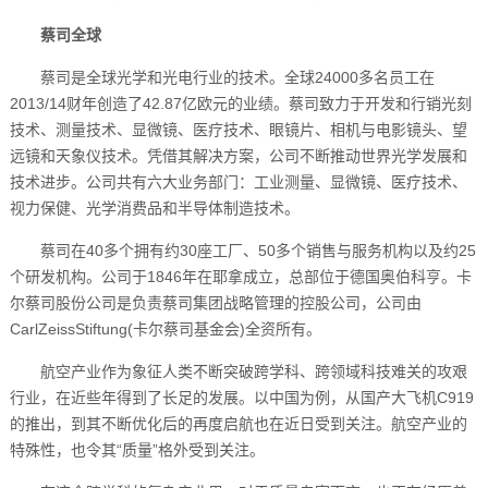
蔡司全球
蔡司是全球光学和光电行业的技术。全球24000多名员工在
2013/14财年创造了42.87亿欧元的业绩。蔡司致力于开发和行销光刻
技术、测量技术、显微镜、医疗技术、眼镜片、相机与电影镜头、望
远镜和天象仪技术。凭借其解决方案，公司不断推动世界光学发展和
技术进步。公司共有六大业务部门：工业测量、显微镜、医疗技术、
视力保健、光学消费品和半导体制造技术。
蔡司在40多个拥有约30座工厂、50多个销售与服务机构以及约25
个研发机构。公司于1846年在耶拿成立，总部位于德国奥伯科亨。卡
尔蔡司股份公司是负责蔡司集团战略管理的控股公司，公司由
CarlZeissStiftung(卡尔蔡司基金会)全资所有。
航空产业作为象征人类不断突破跨学科、跨领域科技难关的攻艰
行业，在近些年得到了长足的发展。以中国为例，从国产大飞机C919
的推出，到其不断优化后的再度启航也在近日受到关注。航空产业的
特殊性，也令其“质量”格外受到关注。