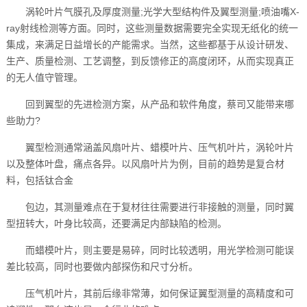
涡轮叶片气膜孔及厚度测量;光学大型结构件及翼型测量;喷油嘴X-
ray射线检测等方面。同时，这些测量数据需要完全实现无纸化的统一
集成，来满足日益增长的产能需求。当然，这些都基于从设计研发、
生产、质量检测、工艺调整，到反馈修正的高度闭环，从而实现真正
的无人值守管理。
回到翼型的先进检测方案，从产品和软件角度，蔡司又能带来哪
些助力?
翼型检测通常涵盖风扇叶片、蜡模叶片、压气机叶片，涡轮叶片
以及整体叶盘，痛点各异。以风扇叶片为例，目前的趋势是复合材
料，包括钛合金
包边，其测量难点在于复材往往需要进行非接触的测量，同时翼
型扭转大，叶身比较高，还要满足内部缺陷的检测。
而蜡模叶片，则主要是易碎，同时比较透明，用光学检测可能误
差比较高，同时也要做内部探伤和尺寸分析。
压气机叶片，其前后缘非常薄，如何保证翼型测量的高精度和可