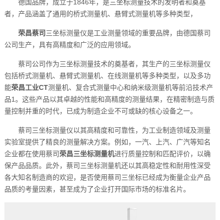
德国品牌，成立于1846年，是三坐标测量技术的发明者和奠基
者，产品涵盖了通用的桥式测量机、悬臂式测量机等多种类型‌，
荣昌蔡司
三坐标测量仪是工业测量领域的重要品牌，由德国蔡司
公司生产，具有高精度和广泛的应用领域‌。
蔡司公司作为三坐标测量技术的奠基者，其生产的三坐标测量仪
包括桥式测量机、悬臂式测量机、在线测量机等多种类型，以及多功
能
荣昌工业CT
测量机、复合式测量中心和纳米级测量机等前沿技术产
品‌1。这些产品以其卓越的性能和高精度的测量结果，在精密制造与质
量控制并重的时代，已成为制造企业不可或缺的核心设备之一‌。
蔡司三坐标测量仪以其高精度和可靠性，为工业制造领域及测量
实验室提供了精良的测量解决方案。例如，一汽、上汽、广汽等知名
企业都在使用蔡司
荣昌三坐标测量机
进行质量控制和匹配评价，以确
保产品品质‌。此外，蔡司三坐标测量机还以其高稳定性和耐用性深受
各大知名制造商的欢迎，是否使用蔡司三坐标已经成为衡量企业产品
品质的考量因素，甚至成为了企业打开国际市场的标准名片‌。